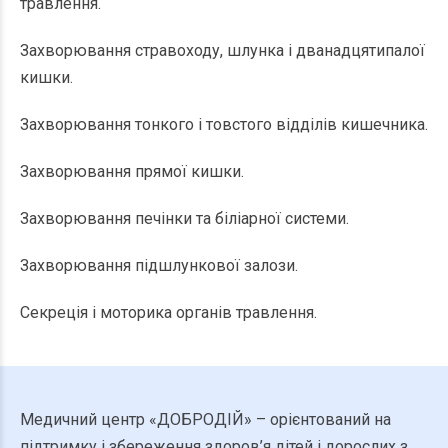
травлення.
Захворювання стравоходу, шлунка і дванадцятипалої
кишки.
Захворювання тонкого і товстого відділів кишечника.
Захворювання прямої кишки.
Захворювання печінки та біліарної системи.
Захворювання підшлункової залози.
Секреція і моторика органів травлення.
Медичний
центр
«
ДОБРОДІЙ
»
–
орієнтований
на
підтримку
і
збереження
здоров’я
дітей
і
дорослих
з