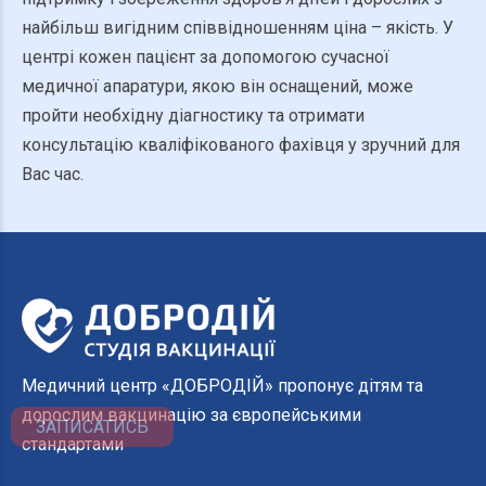
найбільш
вигідним
співвідношенням
ціна
–
якість
.
У
центрі
кожен
пацієнт
за допомогою
сучасної
медичної
апаратури
,
якою
він
оснащений
,
може
пройти
необхідну
діагностику
та
отримати
консультацію
кваліфікованого
фахівця
у зручний
для
Вас
час
.
Медичний центр «ДОБРОДІЙ» пропонує дітям та
дорослим вакцинацію за європейськими
ЗАПИСАТИСЬ
стандартами