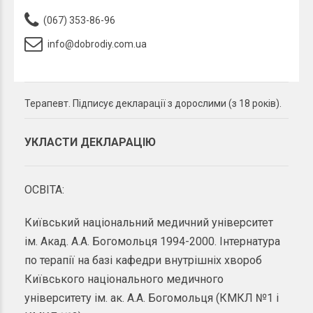
(067) 353-86-96
info@dobrodiy.com.ua
Терапевт. Підписує декларації з дорослими (з 18 років).
УКЛАСТИ ДЕКЛАРАЦІЮ
ОСВІТА:
Київський
національний
медичний
університет
ім
.
Акад
.
А.А.
Богомольця
1994-2000
.
Інтернатура
по
терапії
на
базі
кафедри
внутрішніх
хвороб
Київського
національного
медичного
університету ім
.
ак
.
А.А.
Богомольця
(
КМКЛ
№1
і