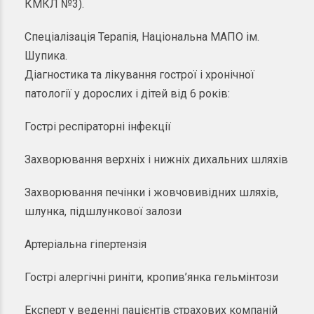
КМКЛ
№3
)
.
Спеціалізація
Терапія
,
Національна
МАПО
ім.
Шупика
.
Діагностика
та
лікування
гострої
і
хронічної
патології
у
дорослих
і
дітей
від
6
років
:
Гострі
респіраторні
інфекції
Захворювання
верхніх
і
нижніх
дихальних
шляхів
Захворювання
печінки
і
жовчовивідних
шляхів
,
шлунка
,
підшлункової
залози
Артеріальна гіпертензія
Гострі
алергічні
риніти
,
кропив’янка
гельмінтози
Експерт
у веденні
пацієнтів
страхових
компаній